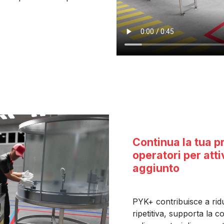
Continua la tua p
operatori per att
aggiunto
PYK+ contribuisce a ri
ripetitiva, supporta la 