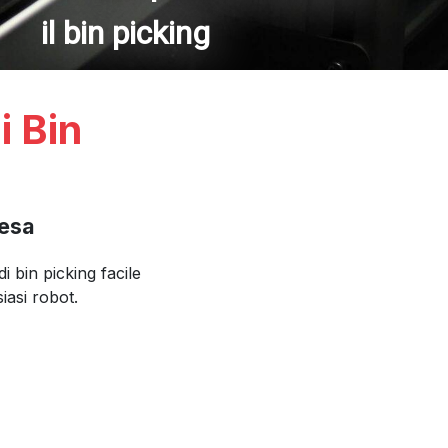
il bin picking
i Bin
resa
i bin picking facile
iasi robot.