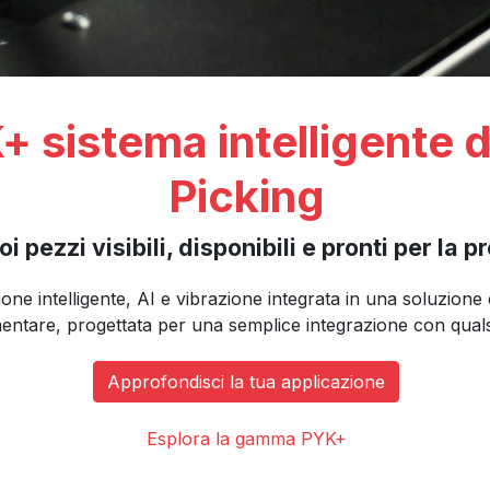
 sistema intelligente d
Picking
uoi pezzi visibili, disponibili e pronti per la p
ne intelligente, AI e vibrazione integrata in una soluzione d
entare, progettata per una semplice integrazione con quals
Approfondisci la tua applicazione
Esplora la gamma PYK+