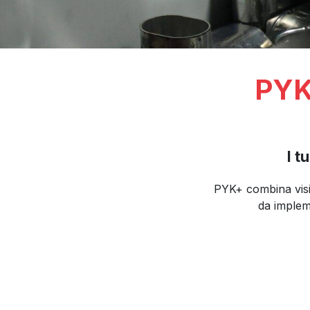
PYK+
I t
PYK+ combina visio
da implem