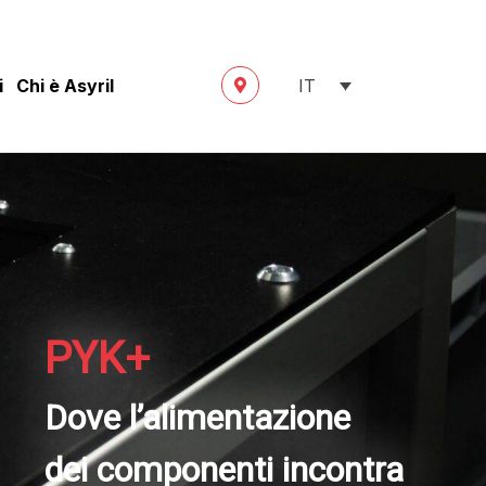
i
Chi è Asyril
IT
PYK+
Dove l’alimentazione
dei componenti incontra