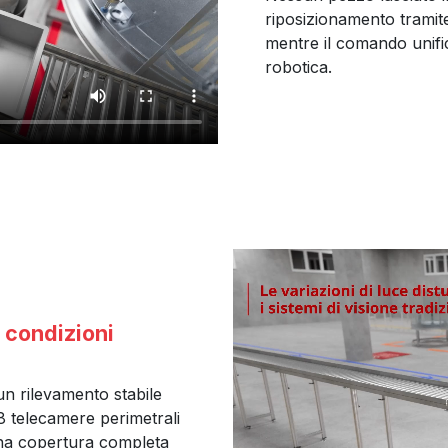
riposizionamento tramite
mentre il comando unific
robotica.
 condizioni
un rilevamento stabile
 8 telecamere perimetrali
una copertura completa