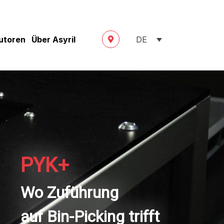
butoren
Über Asyril
DE
PYK+
Wo Zuführung
auf Bin-Picking trifft