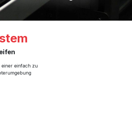
ystem
eifen
n einer einfach zu
oboterumgebung