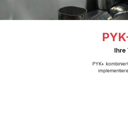
PYK+
Ihre
PYK+ kombiniert i
implementier