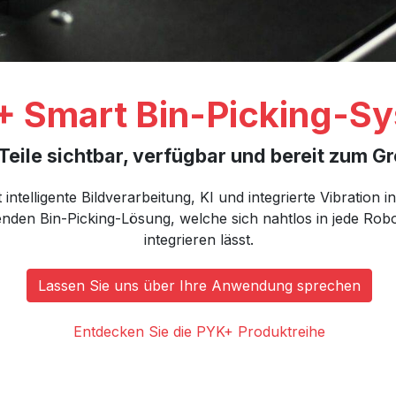
 Smart Bin-Picking-S
 Teile sichtbar, verfügbar und bereit zum Gr
ntelligente Bildverarbeitung, KI und integrierte Vibration i
enden Bin-Picking-Lösung, welche sich nahtlos in jede R
integrieren lässt.
Lassen Sie uns über Ihre Anwendung sprechen
Entdecken Sie die PYK+ Produktreihe