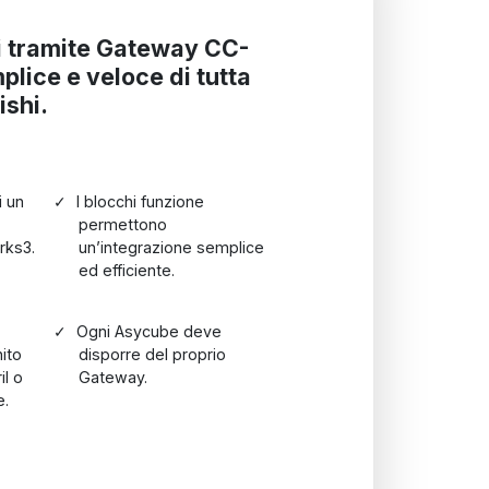
hi tramite Gateway CC-
plice e veloce di tutta
shi.
i un
I blocchi funzione
permettono
rks3.
un’integrazione semplice
ed efficiente.
Ogni Asycube deve
ito
disporre del proprio
il o
Gateway.
e.