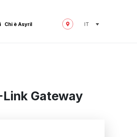
i
Chi è Asyril
IT
C-Link Gateway