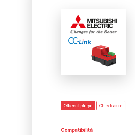
Ottieni il plugin
Chiedi aiuto
Compatibilità