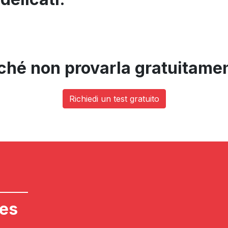
ché non provarla gratuitame
Richiedi un test gratuito
ies