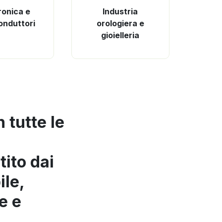
ronica e
Industria
onduttori
orologiera e
gioielleria
 tutte le
ito dai
ile,
e e