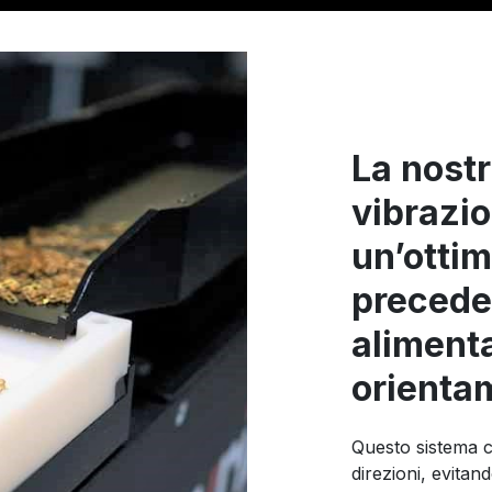
La nostr
vibrazio
un’otti
preceden
aliment
orienta
Questo sistema c
direzioni, evitan