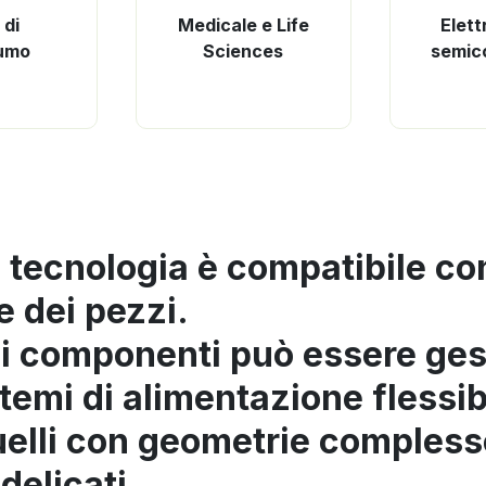
 di
Medicale e Life
Elett
umo
Sciences
semic
 tecnologia è compatibile con
 dei pezzi.
i componenti può essere gest
stemi di alimentazione flessib
uelli con geometrie compless
delicati.