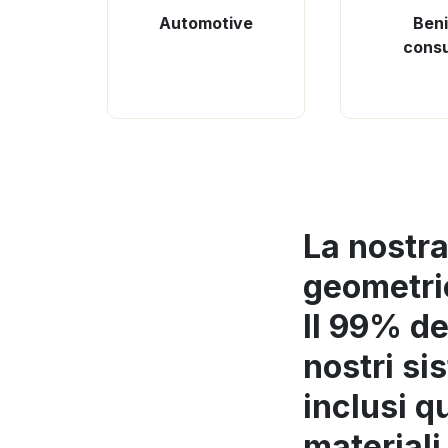
Automotive
Beni
cons
La nostra
geometrie
Il 99% de
nostri si
inclusi q
materiali 