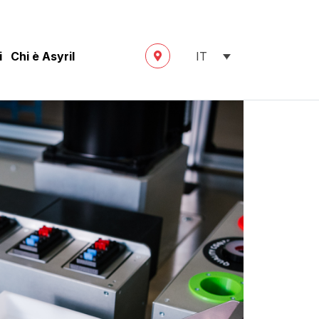
i
Chi è Asyril
IT