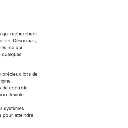
rs qui recherchent
uction. Désormais,
res, ce qui
i quelques
 précieux lors de
igine.
s de contrôle
ion flexible
ts systèmes
e pour atteindre