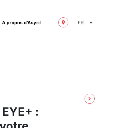
A propos d’Asyril
FR
s EYE+ :
 votre