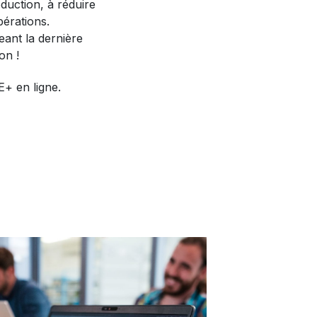
oduction, à réduire
pérations.
ant la dernière
on !
E+ en ligne.