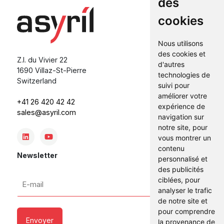
des
cookies
Nous utilisons
des cookies et
Z.I. du Vivier 22
d'autres
1690 Villaz-St-Pierre
technologies de
Switzerland
suivi pour
améliorer votre
+41 26 420 42 42
expérience de
sales@asyril.com
navigation sur
notre site, pour
vous montrer un
contenu
Newsletter
personnalisé et
des publicités
E-
ciblées, pour
mail
analyser le trafic
de notre site et
*
pour comprendre
la provenance de