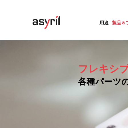
用途
製品＆
フレキシ
各種パーツ