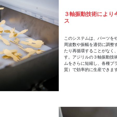
３軸振動技術により
ス
このシステムは、パーツを
周波数や振幅を適切に調整
たり再循環することがなく
す。アジリルの３軸振動技
ムをさらに短縮し、各種プ
質）で効率的に生産できま