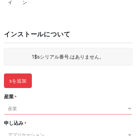
イ
ン
インストールについて
シ
シ
1$sシリアル番号.はありません。
リ
リ
ア
ア
ル
ル
番
sを追加
ナ
号
ン
バ
産業
*
ー
行動
申し込み
*