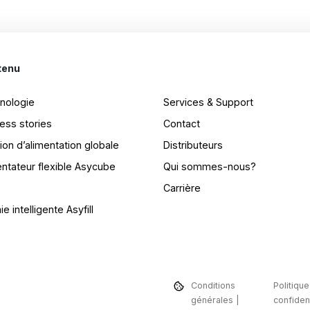
tenu
Juridique
nologie
Services & Support
ess stories
Contact
ion d’alimentation globale
Distributeurs
entateur flexible Asycube
Qui sommes-nous?
Carrière
e intelligente Asyfill
Conditions
Politiqu
générales
confident