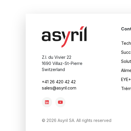
Con
Tech
Succ
Z.I. du Vivier 22
Solut
1690 Villaz-St-Pierre
Switzerland
Alim
EYE+
+41 26 420 42 42
sales@asyril.com
Trémi
© 2026 Asyril SA. All rights reserved